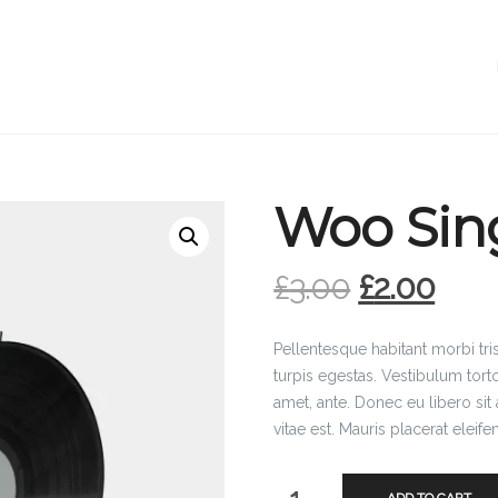
Woo Sin
£
3.00
£
2.00
Pellentesque habitant morbi tr
turpis egestas. Vestibulum torto
amet, ante. Donec eu libero si
vitae est. Mauris placerat eleife