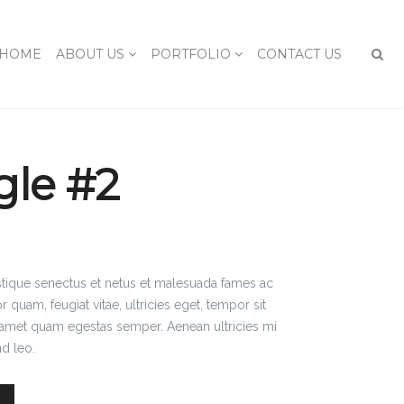
HOME
ABOUT US
PORTFOLIO
CONTACT US
gle #2
istique senectus et netus et malesuada fames ac
r quam, feugiat vitae, ultricies eget, tempor sit
t amet quam egestas semper. Aenean ultricies mi
nd leo.