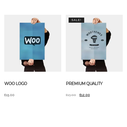
SALE!
WOO LOGO
PREMIUM QUALITY
£
15.00
£
15.00
£
12.00