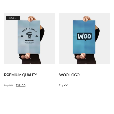
SALE!
PREMIUM QUALITY
WOO LOGO
£
15.00
£
12.00
£
15.00