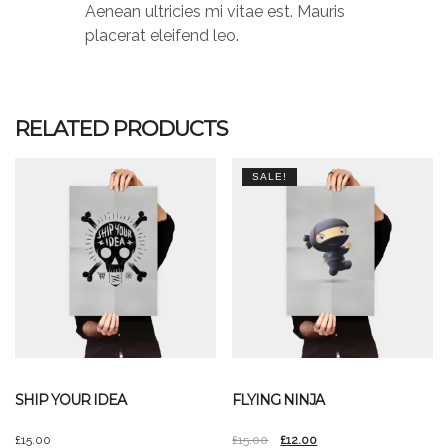
Aenean ultricies mi vitae est. Mauris
placerat eleifend leo.
RELATED PRODUCTS
SALE!
SHIP YOUR IDEA
FLYING NINJA
£
15.00
£
15.00
£
12.00