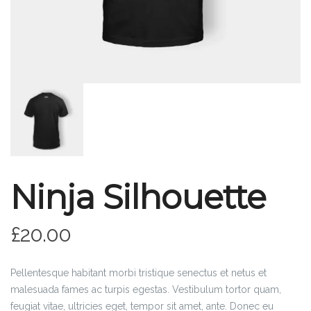
Ninja Silhouette
£
20.00
Pellentesque habitant morbi tristique senectus et netus et
malesuada fames ac turpis egestas. Vestibulum tortor quam,
feugiat vitae, ultricies eget, tempor sit amet, ante. Donec eu