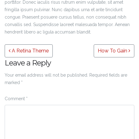
porttitor. Donec iaculis risus rutrum enim vulputate, sit amet
fringilla ipsum pulvinar. Nunc dapibus urna et ante tincidunt
congue. Praesent posuere cursus tellus, non consequat nibh
convallis sed. Suspendisse laoreet malesuada tempor. Aenean
hendrerit libero ac ligula accumsan blandit.
Post navigation
A Retina Theme
How To Gain
Leave a Reply
Your email address will not be published.
Required fields are
marked
*
Comment
*