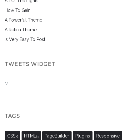
All Of The Lights
How To Gain
A Powerful Theme
A Retina Theme
Is Very Easy To Post
TWEETS WIDGET
M
TAGS
CSS3
HTML5
PageBuilder
Plugins
Responsive