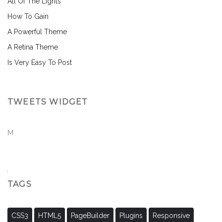
All Of The Lights
How To Gain
A Powerful Theme
A Retina Theme
Is Very Easy To Post
TWEETS WIDGET
M
TAGS
CSS3
HTML5
PageBuilder
Plugins
Responsive