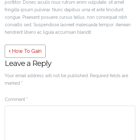
porttitor. Donec iaculis risus rutrum enim vulputate, sit amet
fringilla ipsum pulvinar. Nunc dapibus urna et ante tincidunt
congue. Praesent posuere cursus tellus, non consequat nibh
convallis sed. Suspendisse laoreet malesuada tempor. Aenean
hendrerit libero ac ligula accumsan blandit.
Post navigation
How To Gain
Leave a Reply
Your email address will not be published.
Required fields are
marked
*
Comment
*