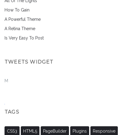
All Of The Lights
How To Gain
A Powerful Theme
A Retina Theme
Is Very Easy To Post
TWEETS WIDGET
M
TAGS
CSS3
HTML5
PageBuilder
Plugins
Responsive