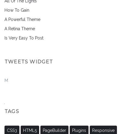
All Of The Lights
How To Gain
A Powerful Theme
A Retina Theme
Is Very Easy To Post
TWEETS WIDGET
M
TAGS
CSS3
HTML5
PageBuilder
Plugins
Responsive